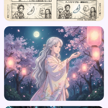
📋
🚀
📋
🚀