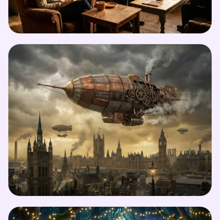
📋
🚀
📋
🚀